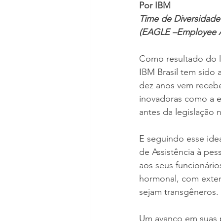
Por IBM
Time de Diversidade 
(EAGLE –Employee Al
Como resultado do l
IBM Brasil tem sido 
dez anos vem recebe
inovadoras como a e
antes da legislação no
E seguindo esse ide
de Assistência à pes
aos seus funcionári
hormonal, com exten
sejam transgêneros.
Um avanço em suas po