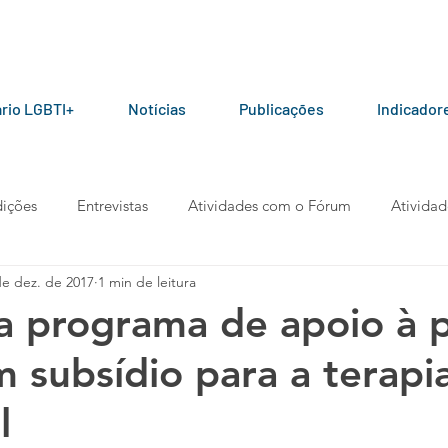
rio LGBTI+
Notícias
Publicações
Indicador
ições
Entrevistas
Atividades com o Fórum
Atividad
de dez. de 2017
1 min de leitura
ceiros do Fórum
Manuais e Cartilhas
Pesquisas
Arti
a programa de apoio à 
m subsídio para a terapi
berta
Manifesto
Podcast
l