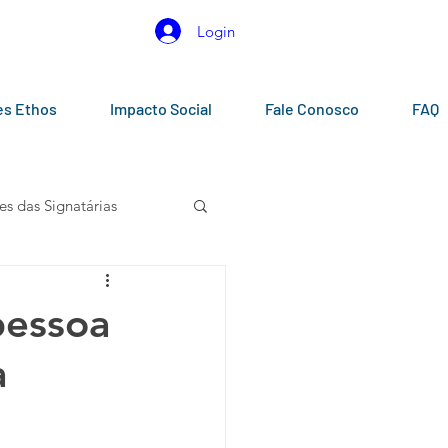
Login
es Ethos
Impacto Social
Fale Conosco
FAQ
es das Signatárias
gos
Calendários
pessoa
a