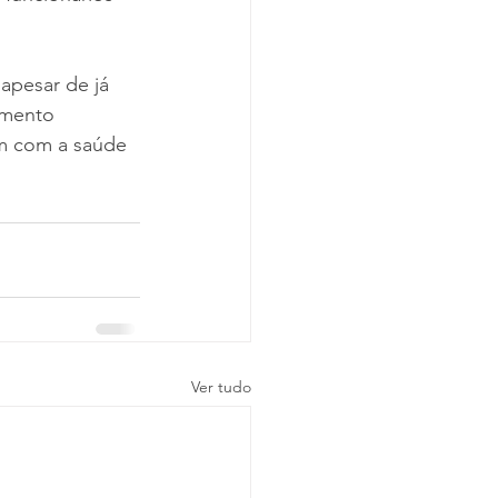
apesar de já 
amento 
em com a saúde 
Ver tudo