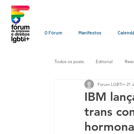
O Fórum
Manifestos
Calendá
Todos os posts
Editorial
Reed
Fórum LGBTI+
21 
LGBT+ pelo mundo
Por par
IBM lanç
trans co
Vídeos
101010
Carta a
hormona