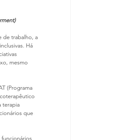
rment)
de trabalho, a 
nclusivas. Há 
ativas 
exo, mesmo 
PAT (Programa 
icoterapêutico 
 terapia 
cionários que 
funcionários 