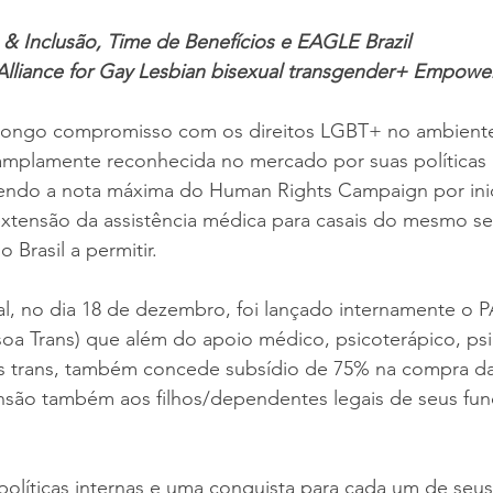
& Inclusão, Time de Benefícios e EAGLE Brazil
liance for Gay Lesbian bisexual transgender+ Empowe
ongo compromisso com os direitos LGBT+ no ambiente 
amplamente reconhecida no mercado por suas políticas i
ndo a nota máxima do Human Rights Campaign por inici
xtensão da assistência médica para casais do mesmo s
 Brasil a permitir.
al, no dia 18 de dezembro, foi lançado internamente o 
soa Trans) que além do apoio médico, psicoterápico, ps
os trans, também concede subsídio de 75% na compra da
são também aos filhos/dependentes legais de seus fun
líticas internas e uma conquista para cada um de seus 