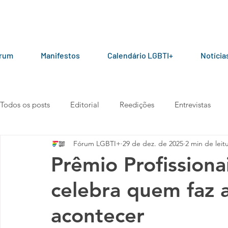
órum
Manifestos
Calendário LGBTI+
Notícia
Todos os posts
Editorial
Reedições
Entrevistas
Fórum LGBTI+
29 de dez. de 2025
2 min de leit
LGBT+ pelo mundo
Por parceiros do Fórum
Manua
Prêmio Profission
celebra quem faz 
Vídeos
101010
Carta aberta
Manifesto
acontecer