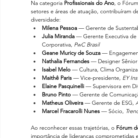
Na categoria 
Profissionais do Ano
, o Fórum
setores e áreas de atuação, contribuíram d
diversidade:
Milena Pessoa
 — Gerente de Sustentab
Julia Miranda
 — Gerente Executiva de I
Corporativa, 
PwC Brasil
Geane Muricy de Souza
 — Engagement 
Nathalia Fernandes
 — Designer Sênior 
Isabel Melo
 — Cultura, Clima Organizac
Maithê Paris
 — Vice-presidente, 
EY Ins
Elaine Pasquinelli
 — Supervisora em Div
Bruno Pinto
 — Gerente de Comunicaçã
Matheus Oliveira
 — Gerente de ESG, 
Marcel Fracarolli Nunes
 — Sócio, 
Tren
Ao reconhecer essas trajetórias, o 
Fórum de
importância de lideranças comprometidas e 