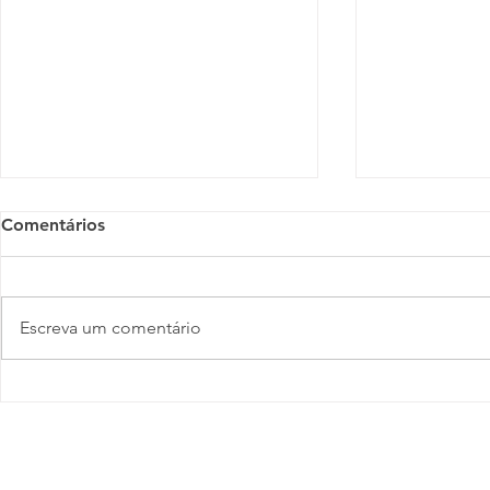
Comentários
Escreva um comentário
As pessoas que fizeram a
Prêmio Prof
diferença em diversidade
2025 celebr
corporativa em 2025
compromiss
diversidade