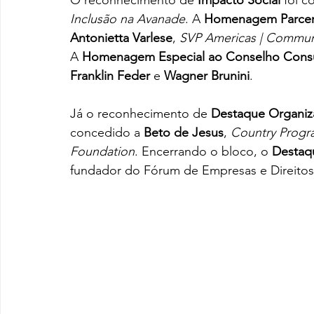
O reconhecimento de 
Impacto Social
 foi c
Inclusão na Avanade
. A 
Homenagem Parceri
Antonietta Varlese
, 
SVP Americas | Communica
A 
Homenagem Especial ao Conselho Consu
Franklin Feder
 e 
Wagner Brunini
. 
Já o reconhecimento de 
Destaque Organizaç
concedido a 
Beto de Jesus
, 
Country Progr
Foundation
. Encerrando o bloco, o 
Destaqu
fundador do Fórum de Empresas e Direito