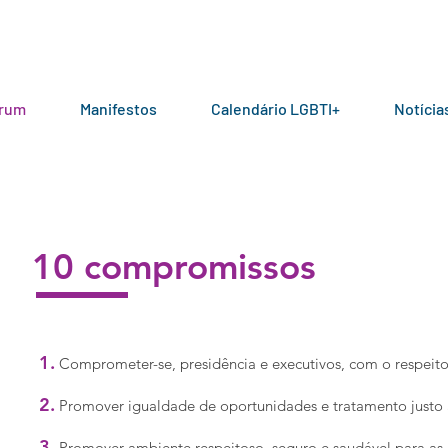
órum
Manifestos
Calendário LGBTI+
Notícia
10 compromissos
1.
Comprometer-se, presidência e executivos, com o respeit
2.
Promover igualdade de oportunidades e tratamento justo
3.
Promover ambiente respeitoso, seguro e saudável para a