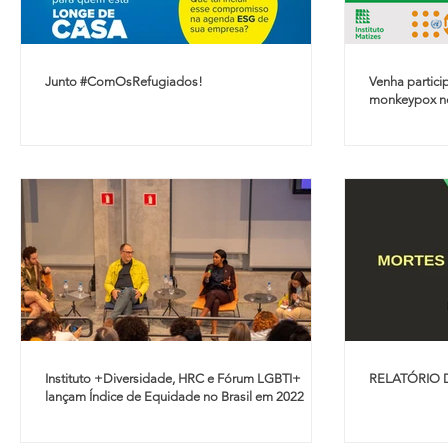
Junto #ComOsRefugiados!
Venha partic
monkeypox no
Instituto +Diversidade, HRC e Fórum LGBTI+
RELATÓRIO 
lançam Índice de Equidade no Brasil em 2022