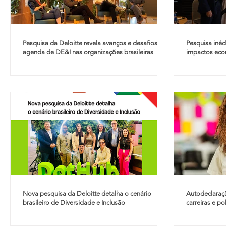
Pesquisa da Deloitte revela avanços e desafios da
Pesquisa iné
agenda de DE&I nas organizações brasileiras
impactos eco
LGBTI+ no mer
Nova pesquisa da Deloitte detalha o cenário
Autodeclaraç
brasileiro de Diversidade e Inclusão
carreiras e po