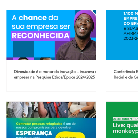
Diversidade é o motor da inovação – inscreva sua
Conferência E
empresa na Pesquisa Ethos/Época 2024/2025
Racial e de 
do Brasil e S
LGBTI+ é uma