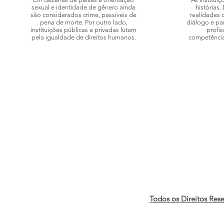
sexual e identidade de gênero ainda
histórias.
são considerados crime, passíveis de
realidades 
pena de morte. Por outro lado,
diálogo e par
instituições públicas e privadas lutam
profis
pela igualdade de direitos humanos.
competência
Todos os Direitos Res