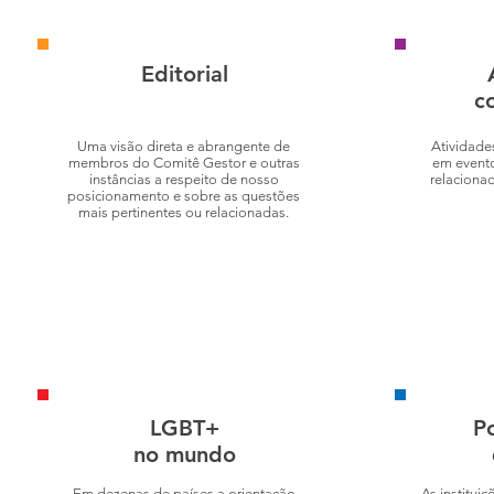
Editorial
c
Uma visão direta e abrangente de
Atividade
membros do Comitê Gestor e outras
em evento
instâncias a respeito de nosso
relaciona
posicionamento e sobre as questões
mais pertinentes ou relacionadas.
LGBT+
Po
no mundo
Em dezenas de países a orientação
As institui