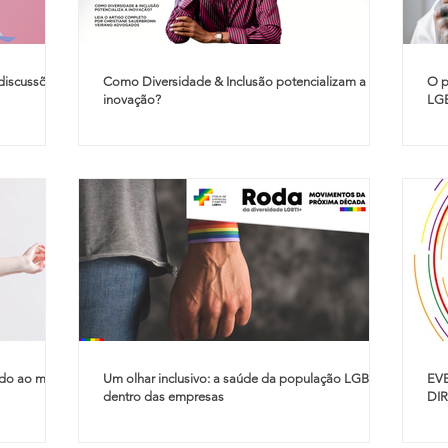
 discussões
Como Diversidade & Inclusão potencializam a
O p
inovação?
LG
ado ao mês
Um olhar inclusivo: a saúde da população LGBTI+
EV
dentro das empresas
DI