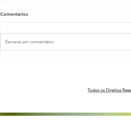
Comentários
Escreva um comentário
Entre a reforma tributária e
Autodeclar
a NR-1: o risco de ignorar o
empresas fa
segundo maior desafio
e políticas 
organizacional do país |
Você S/A
Todos os Direitos Res