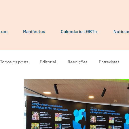
órum
Manifestos
Calendário LGBTI+
Notícia
Todos os posts
Editorial
Reedições
Entrevistas
Por parceiros do Fórum
Manuais e Cartilhas
Pesqu
Manifesto
Podcast