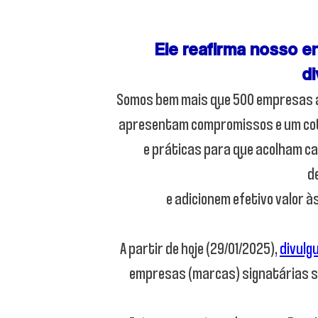
Ele reafirma nosso e
di
Somos bem mais que 500 empresas a
apresentam compromissos e um cot
e práticas para que acolham c
d
e adicionem efetivo valor 
A partir de hoje (29/01/2025),
divulg
empresas (marcas) signatárias s