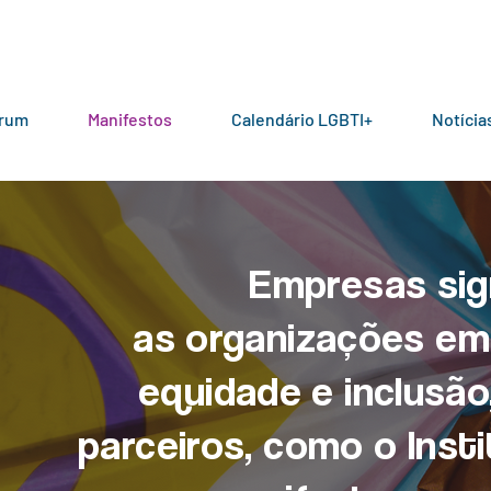
órum
Manifestos
Calendário LGBTI+
Notícia
Empresas sig
as organizações emp
equidade e inclusã
parceiros, como o Inst