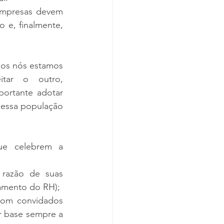
empresas devem 
o e, finalmente, 
os nós estamos 
tar o outro, 
ortante adotar 
 essa população 
e celebrem a 
 razão de suas 
amento do RH); 
com convidados 
 base sempre a 