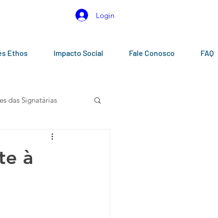
Login
es Ethos
Impacto Social
Fale Conosco
FAQ
es das Signatárias
gos
Calendários
te à