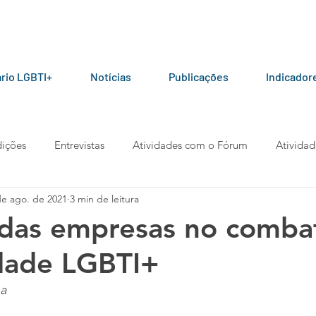
rio LGBTI+
Notícias
Publicações
Indicador
ições
Entrevistas
Atividades com o Fórum
Atividad
de ago. de 2021
3 min de leitura
ceiros do Fórum
Manuais e Cartilhas
Pesquisas
Arti
das empresas no comba
lidade LGBTI+
berta
Manifesto
Podcast
na