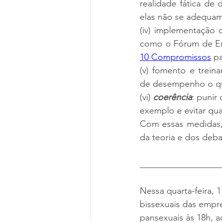
realidade fática de 
elas não se adequam 
(iv) implementação 
10 Compromissos
 p
(v) fomento e treina
de desempenho o que
(vi) 
coerência
: punir
exemplo e evitar qua
Com essas medidas, 
da teoria e dos deba
__________________
Nessa quarta-feira,
bissexuais das empre
pansexuais às 18h, a