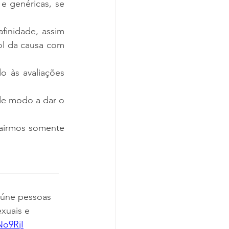
e genéricas, se 
inidade, assim 
como o Fórum de Empresas e Direitos LGBTI+, que reúne empresas em prol da causa com 
o às avaliações 
e modo a dar o 
airmos somente 
_____________
eúne pessoas 
xuais e 
o9RjI