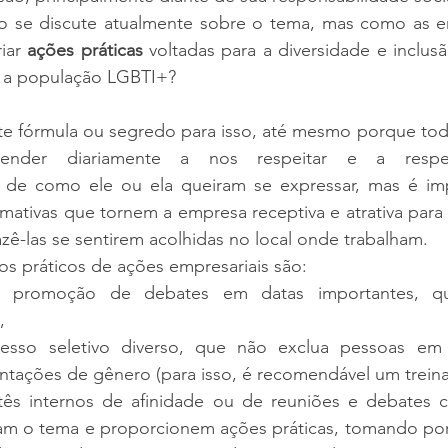
to se discute atualmente sobre o tema, mas como as 
iar 
ações práticas
 voltadas para a diversidade e inclusã
zar a população LGBTI+?
ste fórmula ou segredo para isso, até mesmo porque tod
ender diariamente a nos respeitar e a respei
de como ele ou ela queiram se expressar, mas é imp
mativas que tornem a empresa receptiva e atrativa para
azê-las se sentirem acolhidas no local onde trabalham. 
s práticos de ações empresariais são: 
e promoção de debates em datas importantes, qu
, 
ocesso seletivo diverso, que não exclua pessoas em
entações de gênero (para isso, é recomendável um trein
mitês internos de afinidade ou de reuniões e debates 
am o tema e proporcionem ações práticas, tomando por