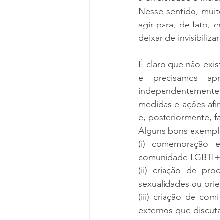
Nesse sentido, mui
agir para, de fato, cr
deixar de invisibili
É claro que não exi
e precisamos apr
independentemente 
medidas e ações afir
e, posteriormente, f
Alguns bons exemplo
(i) comemoração 
comunidade LGBTI+
(ii) criação de pr
sexualidades ou ori
(iii) criação de co
externos que discut