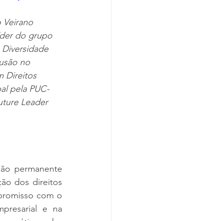
 Veirano 
íder do grupo 
Diversidade 
lusão no 
 Direitos 
al pela PUC-
ture Leader 
ão permanente 
 dos direitos 
promisso com o 
resarial e na 