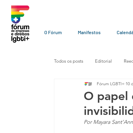
O Fórum
Manifestos
Calendá
Todos os posts
Editorial
Reed
Fórum LGBTI+
10 
LGBT+ pelo mundo
Por par
O papel 
invisibi
Vídeos
101010
Carta a
Por Mayara Sant’An