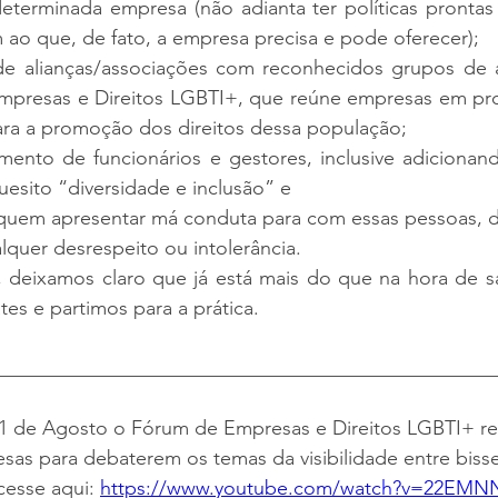
determinada empresa (não adianta ter políticas prontas 
ao que, de fato, a empresa precisa e pode oferecer); 
de alianças/associações com reconhecidos grupos de af
ara a promoção dos direitos dessa população;
mento de funcionários e gestores, inclusive adicionand
sito “diversidade e inclusão” e 
 quem apresentar má conduta para com essas pessoas, d
lquer desrespeito ou intolerância.
deixamos claro que já está mais do que na hora de s
tes e partimos para a prática.
__________________________________________________
 11 de Agosto o Fórum de Empresas e Direitos LGBTI+ r
sas para debaterem os temas da visibilidade entre bisse
cesse aqui: 
https://www.youtube.com/watch?v=22EMNN