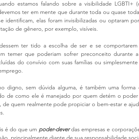
 quando estamos falando sobre a visibilidade LGBTI+ (
devemos ter em mente que durante toda ou quase toda a
 identificam, elas foram invisibilizadas ou optaram por
tação de gênero, por exemplo, visíveis.
essem ter tido a escolha de ser e se comportarem 
em temer que poderiam sofrer preconceito durante a 
cluídas do convívio com suas famílias ou simplesmente 
emprego. 
ho digno, sem dúvida alguma, é também uma forma d
do de como ele é manejado por quem detém o poder d
, de quem realmente pode propiciar o bem-estar e ajuda
s. 
is é do que um 
poder-dever
 das empresas e corporaçõ
usão, principalmente diante de sua responsabilidade soci