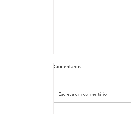
Comentários
Escreva um comentário
Entre a reforma tributária e
a NR-1: o risco de ignorar o
segundo maior desafio