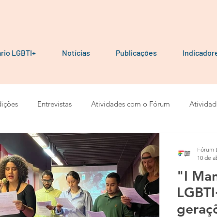
rio LGBTI+
Notícias
Publicações
Indicador
ições
Entrevistas
Atividades com o Fórum
Atividad
ais e Cartilhas
Pesquisas
Artigos
Calendários
Fórum 
10 de a
"I Man
LGBTI
geraç