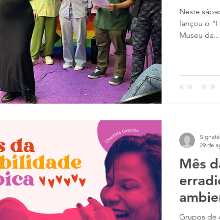
Neste sábad
lançou o "
Museu da...
Signatá
29 de a
Mês da
erradi
ambie
Grupos de d