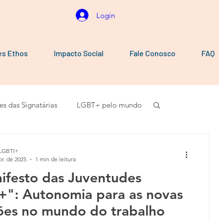
Login
es Ethos
Impacto Social
Fale Conosco
FAQ
es das Signatárias
LGBT+ pelo mundo
Vídeos
101010
Carta aberta
LGBTI+
br. de 2025
1 min de leitura
ifesto das Juventudes
+": Autonomia para as novas
ões no mundo do trabalho