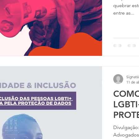
quebrar es
entre as...
Signatá
11 de a
COMO
LGBTI
PROT
Divulgação
Advogados 