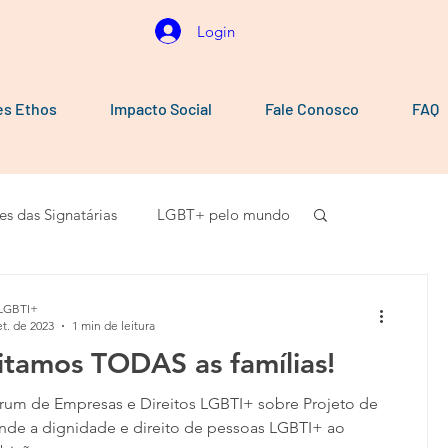
Login
es Ethos
Impacto Social
Fale Conosco
FAQ
es das Signatárias
LGBT+ pelo mundo
Vídeos
101010
Carta aberta
LGBTI+
et. de 2023
1 min de leitura
itamos TODAS as famílias!
rum de Empresas e Direitos LGBTI+ sobre Projeto de
nde a dignidade e direito de pessoas LGBTI+ ao