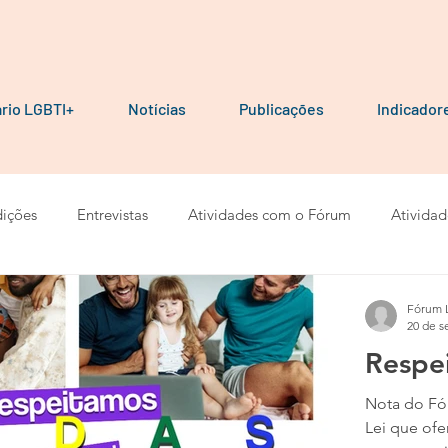
rio LGBTI+
Notícias
Publicações
Indicador
ições
Entrevistas
Atividades com o Fórum
Atividad
ais e Cartilhas
Pesquisas
Artigos
Calendários
Fórum 
20 de s
Respe
Nota do Fó
Lei que ofe