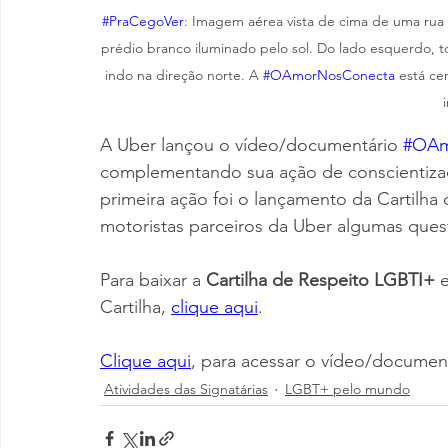
#PraCegoVer
: Imagem aérea vista de cima de uma rua q
prédio branco iluminado pelo sol. Do lado esquerdo, t
indo na direção norte. A 
#OAmorNosConecta
 está ce
A Uber lançou o vídeo/documentário 
#OAm
complementando sua ação de conscientiza
primeira ação foi o lançamento da Cartilha
motoristas parceiros da Uber algumas ques
Para baixar a 
Cartilha de Respeito LGBTI+
 
Cartilha, 
clique aqui
.
Clique aqui
, para acessar o vídeo/document
Atividades das Signatárias
LGBT+ pelo mundo