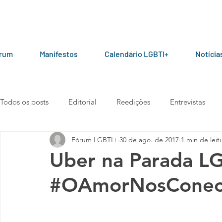
órum
Manifestos
Calendário LGBTI+
Notícia
Todos os posts
Editorial
Reedições
Entrevistas
Fórum LGBTI+
30 de ago. de 2017
1 min de leit
LGBT+ pelo mundo
Por parceiros do Fórum
Manua
Uber na Parada L
#OAmorNosConec
Vídeos
101010
Carta aberta
Manifesto