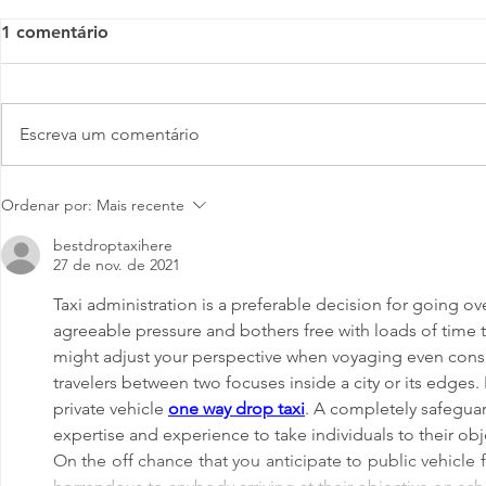
1 comentário
Escreva um comentário
Pesquisa da Deloitte revela
Encontro R
Ordenar por:
Mais recente
avanços e desafios da
Empresas d
bestdroptaxihere
agenda de DE&I nas
fortalece pa
27 de nov. de 2021
organizações brasileiras
promove aç
inclusão na 
Taxi administration is a preferable decision for going ove
agreeable pressure and bothers free with loads of time to 
might adjust your perspective when voyaging even consi
travelers between two focuses inside a city or its edges. 
private vehicle 
one way drop taxi
. A completely safeguar
expertise and experience to take individuals to their obj
On the off chance that you anticipate to public vehicle fo