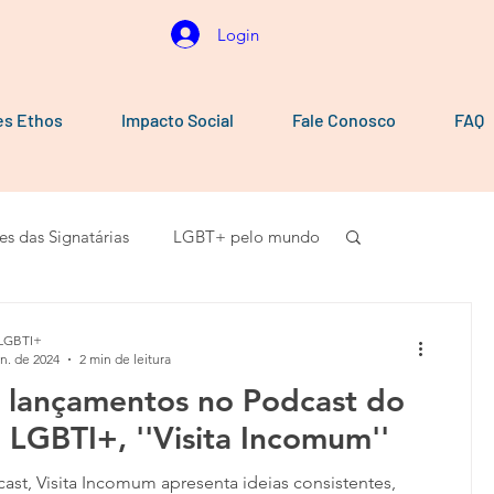
Login
es Ethos
Impacto Social
Fale Conosco
FAQ
es das Signatárias
LGBT+ pelo mundo
Vídeos
101010
Carta aberta
LGBTI+
an. de 2024
2 min de leitura
 lançamentos no Podcast do
LGBTI+, ''Visita Incomum''
st, Visita Incomum apresenta ideias consistentes,