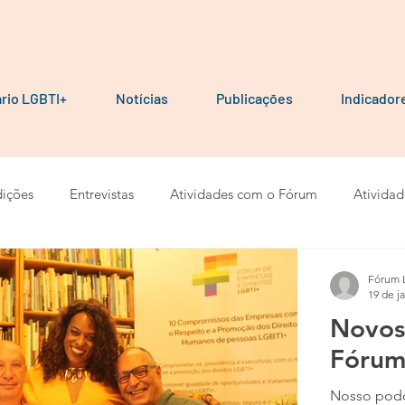
rio LGBTI+
Notícias
Publicações
Indicador
ições
Entrevistas
Atividades com o Fórum
Atividad
ais e Cartilhas
Pesquisas
Artigos
Calendários
Fórum 
19 de j
Novos
Fórum 
Nosso podca