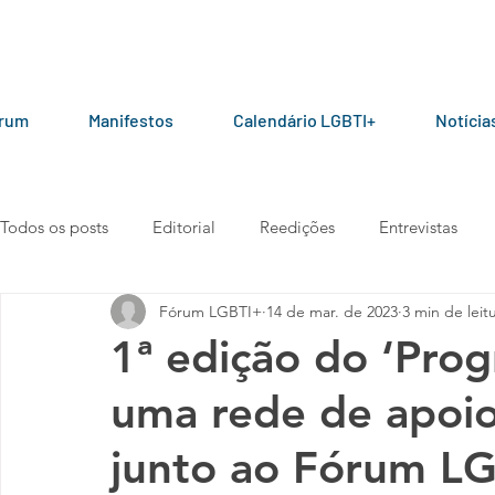
órum
Manifestos
Calendário LGBTI+
Notícia
Todos os posts
Editorial
Reedições
Entrevistas
Fórum LGBTI+
14 de mar. de 2023
3 min de leit
LGBT+ pelo mundo
Por parceiros do Fórum
Manua
1ª edição do ‘Prog
uma rede de apoio
Vídeos
101010
Carta aberta
Manifesto
junto ao Fórum L