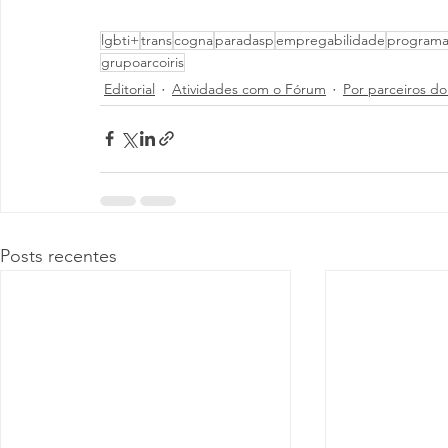
lgbti+
trans
cogna
paradasp
empregabilidade
programat
grupoarcoiris
Editorial
Atividades com o Fórum
Por parceiros d
Posts recentes