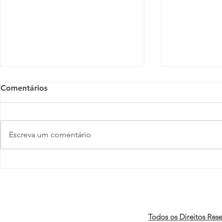
Comentários
Escreva um comentário
Orgulho, Capital e
Parada LGBT
Negócios: Fórum e B3
compromiss
realizam 2ª edição do Toque
de Campainha pela
economia LGBTI+
Todos os Direitos Res