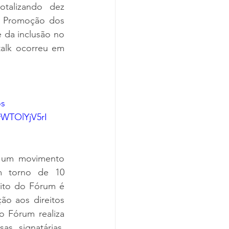
alizando dez 
 Promoção dos 
 da inclusão no 
alk ocorreu em 
os
yWTOlYjV5rI
 um movimento 
 torno de 10 
to do Fórum é 
o aos direitos 
 Fórum realiza 
s signatárias, 