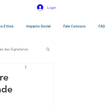
Login
es Ethos
Impacto Social
Fale Conosco
FAQ
es das Signatárias
gos
Calendários
re
ade
0