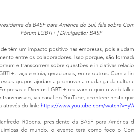
residente da BASF para América do Sul, fala sobre Co
Fórum LGBTI+ | Divulgação: BASF
ade têm um impacto positivo nas empresas, pois ajudam 
mento entre os colaboradores. Isso porque, são formad
mum e transcorrem sobre questões e iniciativas relacio
BTI+, raça e etnia, geracionais, entre outros. Com a fin
 esses grupos ajudam a promover a mudança da cultura 
mpresas e Direitos LGBTI+ realizam o quinto web talk d
 transmissão, via canal do YouTube, acontece nesta quinta
a através do link: 
https://www.youtube.com/watch?v=yW
anfredo Rübens, presidente da BASF para América do
químicas do mundo, o evento terá como foco o Com