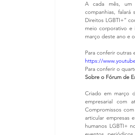
A cada mês, um ex
companhias, falar
Direitos LGBTI+” com
meio corporativo e 
março deste ano e o
Para conferir outras 
https://www.youtu
Para conferir o quar
Sobre o Fórum de E
Criado em março d
empresarial com a
Compromissos com 
articular empresas
humanos LGBTI+ no 
eventos periódicos