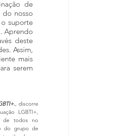
inação de 
 do nosso 
o suporte 
. Aprendo 
vés deste 
s. Assim, 
ente mais 
ara serem 
GBTI+.
, discorre 
uação LGBTI+, 
 de todos no 
o do grupo de 