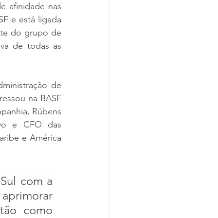
 afinidade nas 
F e está ligada 
te do grupo de 
a de todas as 
inistração de 
ressou na BASF 
panhia, Rübens 
ivo e CFO das 
ribe e América 
 Sul com a 
 aprimorar 
stão como 