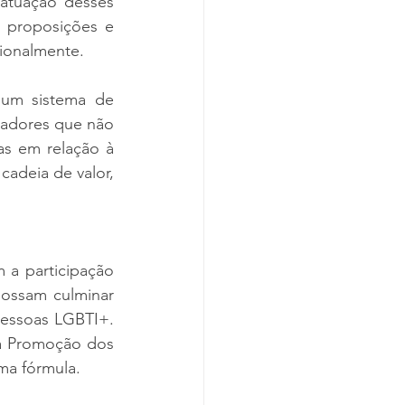
 atuação desses 
 proposições e 
cionalmente.
um sistema de 
adores que não 
as em relação à 
adeia de valor, 
a participação 
ossam culminar 
essoas LGBTI+. 
a Promoção dos 
ma fórmula. 