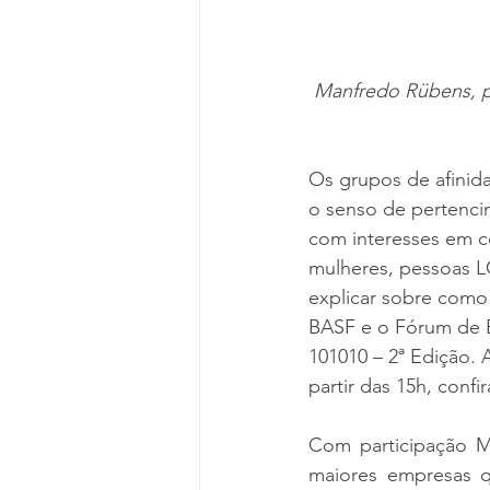
Manfredo Rübens, p
Os grupos de afinid
o senso de pertenci
com interesses em co
mulheres, pessoas LG
explicar sobre como
BASF e o Fórum de E
101010 – 2ª Edição. A
partir das 15h, confir
Com participação M
maiores empresas 