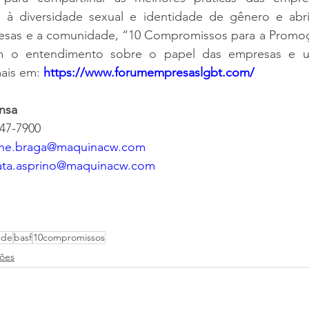
 à diversidade sexual e identidade de gênero e abri
esas e a comunidade, “10 Compromissos para a Promoçã
m o entendimento sobre o papel das empresas e 
ais em:
https://www.forumempresaslgbt.com/
nsa
147-7900
ane.braga@maquinacw.com
ata.asprino@maquinacw.com
ade
basf
10compromissos
ões