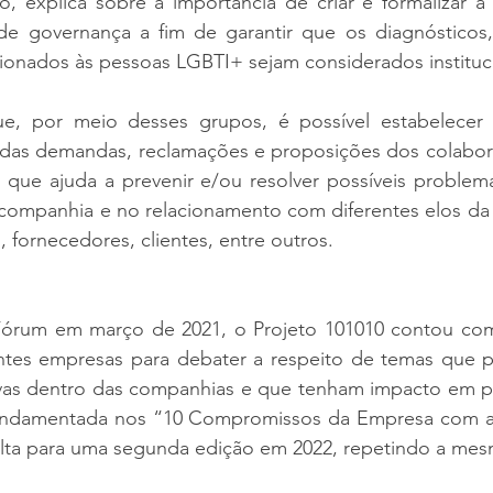
o, explica sobre a importância de criar e formalizar a
e governança a fim de garantir que os diagnósticos,
cionados às pessoas LGBTI+ sejam considerados institu
, por meio desses grupos, é possível estabelecer 
 das demandas, reclamações e proposições dos colabor
o que ajuda a prevenir e/ou resolver possíveis problem
companhia e no relacionamento com diferentes elos da c
fornecedores, clientes, entre outros.
órum em março de 2021, o Projeto 101010 contou com 
entes empresas para debater a respeito de temas que p
vas dentro das companhias e que tenham impacto em p
é fundamentada nos “10 Compromissos da Empresa com 
olta para uma segunda edição em 2022, repetindo a mes