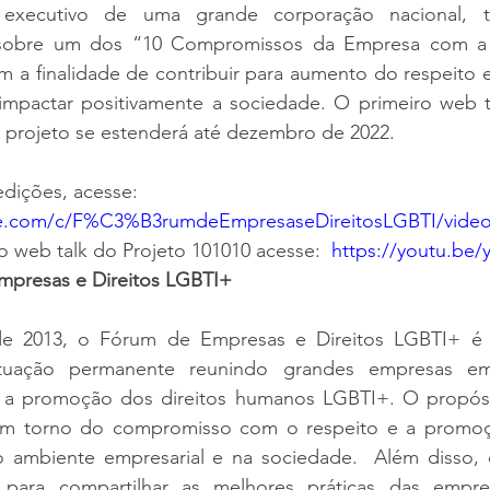
ecutivo de uma grande corporação nacional, tot
á sobre um dos “10 Compromissos da Empresa com a
 a finalidade de contribuir para aumento do respeito e
impactar positivamente a sociedade. O primeiro web t
 projeto se estenderá até dezembro de 2022. 
edições, acesse: 
be.com/c/F%C3%B3rumdeEmpresaseDireitosLGBTI/vide
to web talk do Projeto 101010 acesse: 
https://youtu.be/
mpresas e Direitos LGBTI+
e 2013, o Fórum de Empresas e Direitos LGBTI+ é
tuação permanente reunindo grandes empresas em
a promoção dos direitos humanos LGBTI+. O propósi
 em torno do compromisso com o respeito e a promoçã
ambiente empresarial e na sociedade.  Além disso, o
 para compartilhar as melhores práticas das empresa