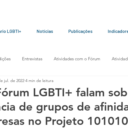
rio LGBTI+
Notícias
Publicações
Indicador
ições
Entrevistas
Atividades com o Fórum
Atividad
e jul. de 2022
4 min de leitura
ceiros do Fórum
Manuais e Cartilhas
Pesquisas
Arti
Fórum LGBTI+ falam sob
cia de grupos de afinid
berta
Manifesto
Podcast
esas no Projeto 10101