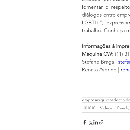
fomentar o respeito
diálogos entre empr
LGBTI+”, expressa
trabalho
. 
Conheça m
Informações à impre
Máquina CW: 
(11) 3
Stefane Braga | 
stef
Renata Asprino | 
ren
empresas
gruposdeafinid
101010
Vídeos
Reediç