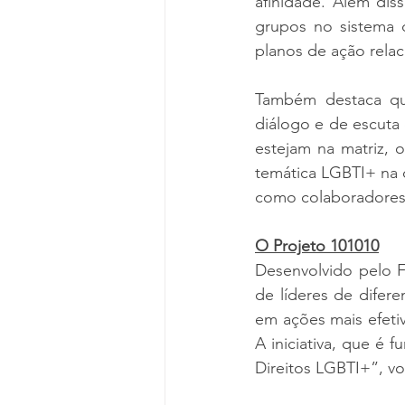
afinidade. Além diss
grupos no sistema d
planos de ação rela
Também destaca que
diálogo e de escuta
estejam na matriz, 
temática LGBTI+ na 
como colaboradores, 
O Projeto 101010
Desenvolvido pelo F
de líderes de difer
em ações mais efeti
A iniciativa, que 
Direitos LGBTI+”, v