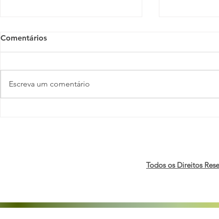
Comentários
Escreva um comentário
Orgulho, Capital e
Pesquisa in
Negócios: Fórum e B3
Mundial ap
realizam 2ª edição do Toque
econômicos
de Campainha pela
pessoas LG
economia LGBTI+
de trabalho
Todos os Direitos Res