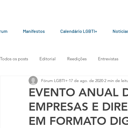
órum
Manifestos
Calendário LGBTI+
Notícia
Todos os posts
Editorial
Reedições
Entrevistas
Fórum LGBTI+
17 de ago. de 2020
2 min de leit
LGBT+ pelo mundo
Por parceiros do Fórum
Manua
EVENTO ANUAL 
EMPRESAS E DIRE
Vídeos
101010
Carta aberta
Manifesto
EM FORMATO DIG