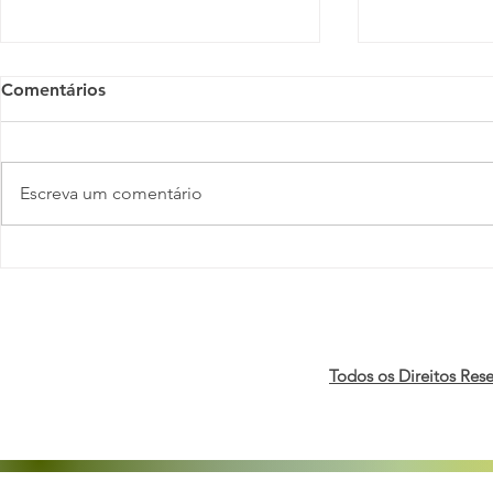
Comentários
Escreva um comentário
Pesquisa da Deloitte revela
Orgulho, Ca
avanços e desafios da
Negócios: 
agenda de DE&I nas
realizam 2ª
organizações brasileiras
de Campain
economia 
Todos os Direitos Res