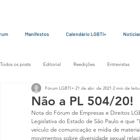
órum
Manifestos
Calendário LGBTI+
Notícia
Todos os posts
Editorial
Reedições
Entrevistas
Fórum LGBTI+
21 de abr. de 2021
2 min de leitu
LGBT+ pelo mundo
Por parceiros do Fórum
Manua
Não a PL 504/20!
Nota do Fórum de Empresas e Direitos LGB
Vídeos
101010
Carta aberta
Manifesto
Legislativa do Estado de São Paulo e que “
veículo de comunicação e mídia de material
movimentos sobre diversidade sexual relac