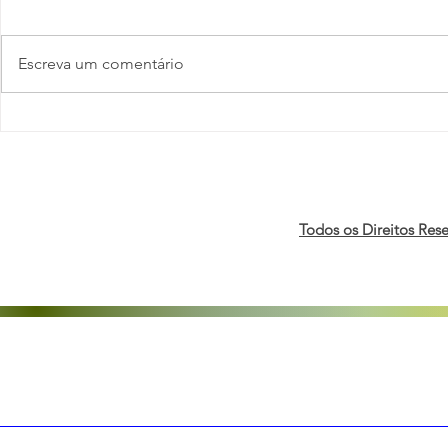
Escreva um comentário
Pesquisa da Deloitte revela
Orgulho, Ca
avanços e desafios da
Negócios: 
agenda de DE&I nas
realizam 2ª
organizações brasileiras
de Campain
economia 
Todos os Direitos Res