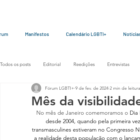
órum
Manifestos
Calendário LGBTI+
Notícia
Todos os posts
Editorial
Reedições
Entrevistas
Fórum LGBTI+
9 de fev. de 2024
2 min de leitur
LGBT+ pelo mundo
Por parceiros do Fórum
Manua
Mês da visibilidad
No mês de Janeiro comemoramos o
 Dia
Vídeos
101010
Carta aberta
Manifesto
desde 2004, quando pela primeira vez 
transmasculines estiveram no Congresso N
a realidade desta população com o lançam