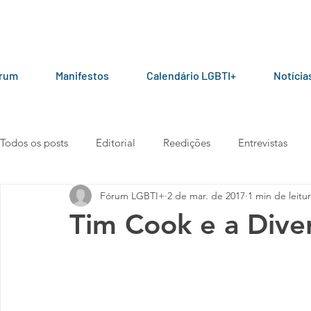
órum
Manifestos
Calendário LGBTI+
Notícia
Todos os posts
Editorial
Reedições
Entrevistas
Fórum LGBTI+
2 de mar. de 2017
1 min de leitu
LGBT+ pelo mundo
Por parceiros do Fórum
Manua
Tim Cook e a Dive
Vídeos
101010
Carta aberta
Manifesto