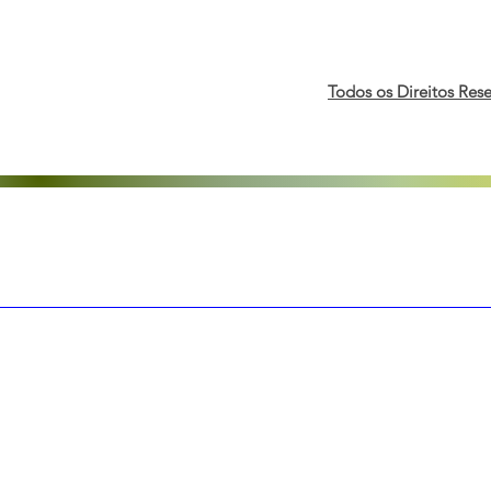
Negócios: Fórum e B3
Mundial ap
realizam 2ª edição do Toque
econômicos
de Campainha pela
pessoas LG
economia LGBTI+
de trabalho
Todos os Direitos Res