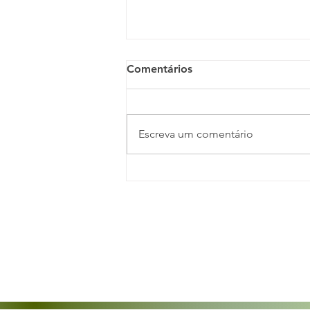
Comentários
Escreva um comentário
Pesquisa da Deloitte revela
avanços e desafios da
agenda de DE&I nas
organizações brasileiras