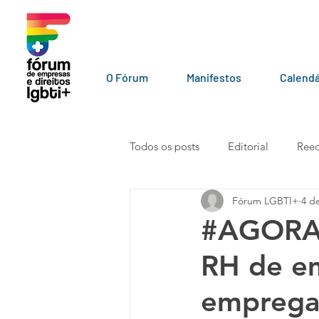
O Fórum
Manifestos
Calendá
Todos os posts
Editorial
Reed
Fórum LGBTI+
4 d
LGBT+ pelo mundo
Por par
#AGORAVA
RH de em
Vídeos
101010
Carta a
emprega