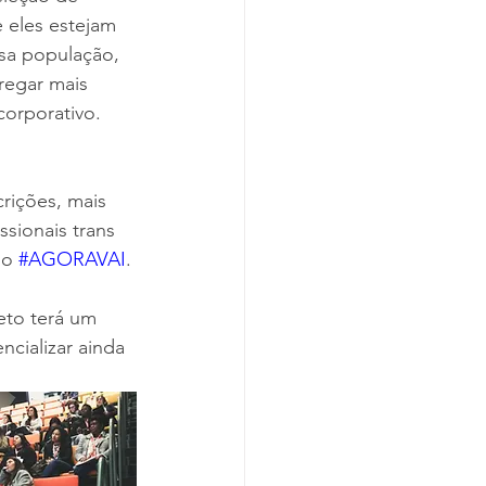
 eles estejam 
sa população, 
egar mais 
orporativo. 
rições, mais 
sionais trans 
do 
#AGORAVAI
. 
eto terá um 
cializar ainda 