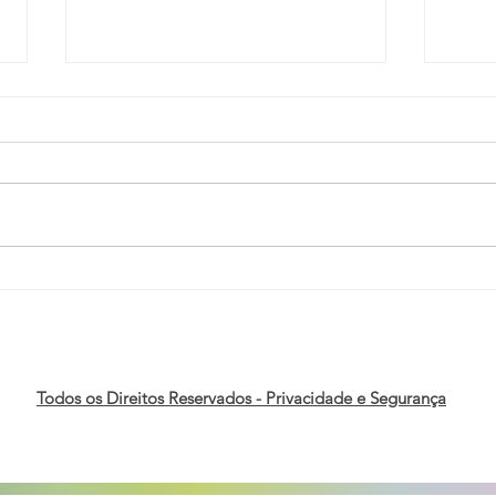
Orgulho, Capital e
Pesq
Negócios: Fórum e B3
Mund
realizam 2ª edição do Toque
econ
de Campainha pela
pess
economia LGBTI+
de t
Todos os Direitos Reservados - Privacidade e Segurança