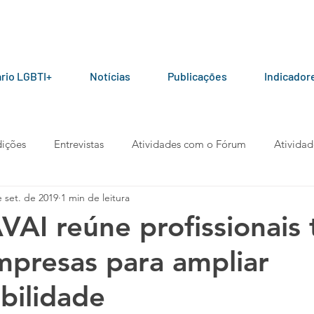
rio LGBTI+
Notícias
Publicações
Indicador
ições
Entrevistas
Atividades com o Fórum
Atividad
e set. de 2019
1 min de leitura
ceiros do Fórum
Manuais e Cartilhas
Pesquisas
Arti
I reúne profissionais 
presas para ampliar
berta
Manifesto
Podcast
bilidade