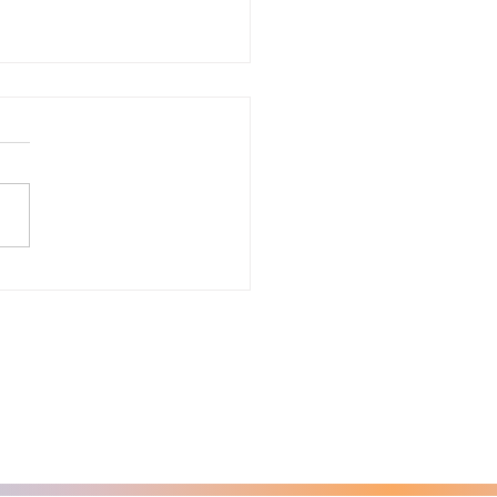
uisa inédita do Banco
ial aponta impactos
ômicos da exclusão de
oas LGBTI+ no mercado
rabalho brasileiro