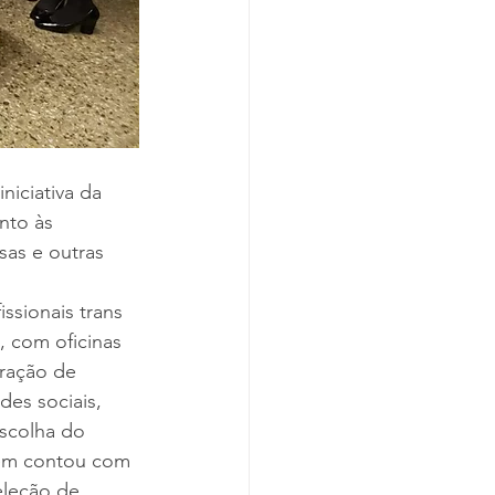
iniciativa da 
nto às 
as e outras 
issionais trans 
 com oficinas 
ração de 
des sociais, 
escolha do 
ém contou com 
leção de 