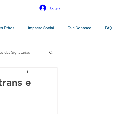
Login
es Ethos
Impacto Social
Fale Conosco
FAQ
es das Signatárias
gos
Calendários
trans e