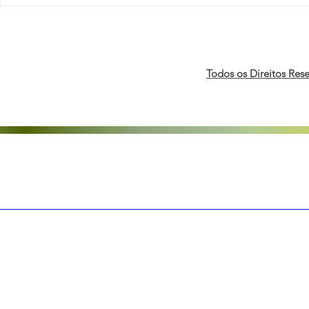
Pesquisa da Deloitte revela
Orgulho, Ca
avanços e desafios da
Negócios: 
agenda de DE&I nas
realizam 2ª
organizações brasileiras
de Campain
economia 
Todos os Direitos Res