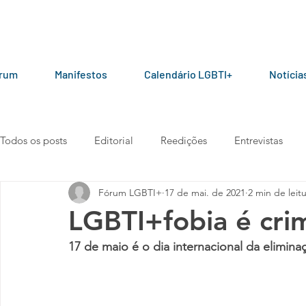
órum
Manifestos
Calendário LGBTI+
Notícia
Todos os posts
Editorial
Reedições
Entrevistas
Fórum LGBTI+
17 de mai. de 2021
2 min de leit
LGBT+ pelo mundo
Por parceiros do Fórum
Manua
LGBTI+fobia é cri
17 de maio é o dia internacional da elimin
Vídeos
101010
Carta aberta
Manifesto