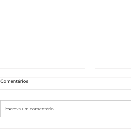
Comentários
Escreva um comentário
Fórum LGBTI+ realiza
Nova cartil