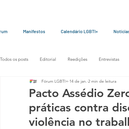
órum
Manifestos
Calendário LGBTI+
Notícia
Todos os posts
Editorial
Reedições
Entrevistas
Fórum LGBTI+
14 de jan.
2 min de leitura
LGBT+ pelo mundo
Por parceiros do Fórum
Manua
Pacto Assédio Zer
práticas contra di
Vídeos
101010
Carta aberta
Manifesto
violência no traba