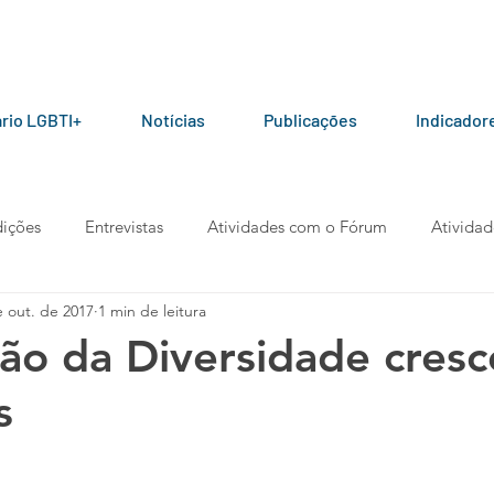
rio LGBTI+
Notícias
Publicações
Indicador
ições
Entrevistas
Atividades com o Fórum
Atividad
e out. de 2017
1 min de leitura
ceiros do Fórum
Manuais e Cartilhas
Pesquisas
Arti
ção da Diversidade cresc
s
berta
Manifesto
Podcast