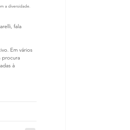
m a diversidade.
elli, fala 
vo. Em vários 
 procura 
adas à 