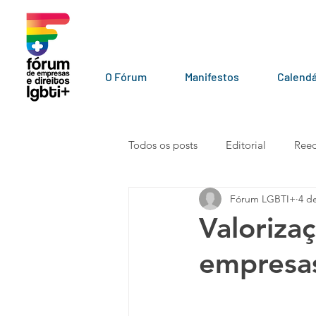
O Fórum
Manifestos
Calendá
Todos os posts
Editorial
Reed
Fórum LGBTI+
4 d
LGBT+ pelo mundo
Por par
Valoriza
empresa
Vídeos
101010
Carta a