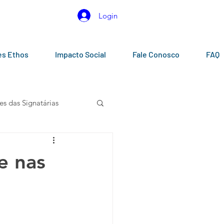
Login
es Ethos
Impacto Social
Fale Conosco
FAQ
es das Signatárias
gos
Calendários
e nas