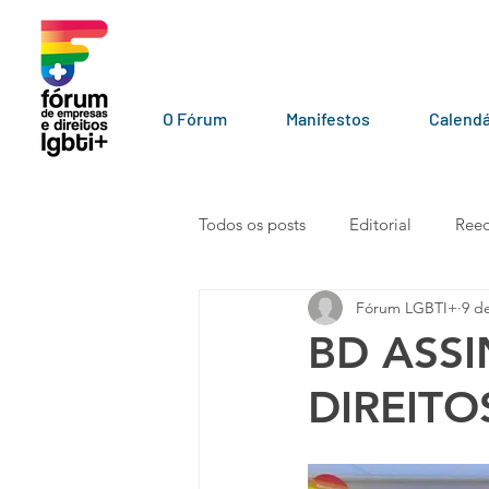
O Fórum
Manifestos
Calendá
Todos os posts
Editorial
Reed
Fórum LGBTI+
9 d
LGBT+ pelo mundo
Por par
BD ASS
DIREITO
Vídeos
101010
Carta a