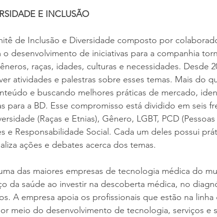
RSIDADE E INCLUSÃO
tê de Inclusão e Diversidade composto por colaborad
 desenvolvimento de iniciativas para a companhia torn
gêneros, raças, idades, culturas e necessidades. Desde 2
 atividades e palestras sobre esses temas. Mais do que
teúdo e buscando melhores práticas de mercado, ident
oras para a BD. Esse compromisso está dividido em seis fr
versidade (Raças e Etnias), Gênero, LGBT, PCD (Pessoas
es e Responsabilidade Social. Cada um deles possui práti
ealiza ações e debates acerca dos temas.
uma das maiores empresas de tecnologia médica do mu
 da saúde ao investir na descoberta médica, no diagnó
s. A empresa apoia os profissionais que estão na linha 
or meio do desenvolvimento de tecnologia, serviços e 