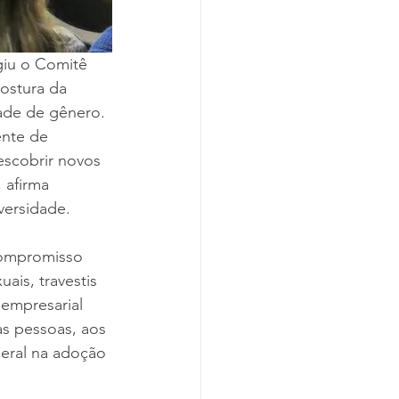
giu o Comitê 
ostura da 
ade de gênero. 
ente de 
descobrir novos 
 afirma 
versidade.
compromisso 
ais, travestis 
empresarial 
às pessoas, aos 
eral na adoção 