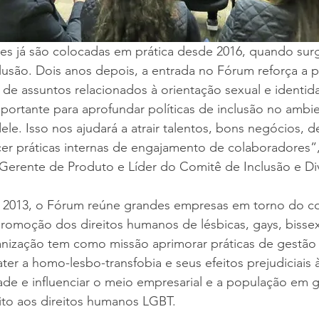
es já são colocadas em prática desde 2016, quando sur
lusão. Dois anos depois, a entrada no Fórum reforça a p
de assuntos relacionados à orientação sexual e identid
portante para aprofundar políticas de inclusão no ambi
dele. Isso nos ajudará a atrair talentos, bons negócios, 
ecer práticas internas de engajamento de colaboradores”,
 Gerente de Produto e Líder do Comitê de Inclusão e Di
 2013, o Fórum reúne grandes empresas em torno do 
romoção dos direitos humanos de lésbicas, gays, bissexu
anização tem como missão aprimorar práticas de gestão 
ter a homo-lesbo-transfobia e seus efeitos prejudiciais 
de e influenciar o meio empresarial e a população em g
ito aos direitos humanos LGBT.