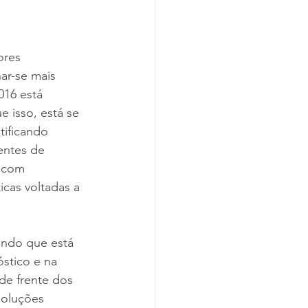
ores 
ar-se mais 
016 está 
 isso, está se 
ificando 
entes de 
 com 
cas voltadas a 
ndo que está 
stico e na 
de frente dos 
soluções 