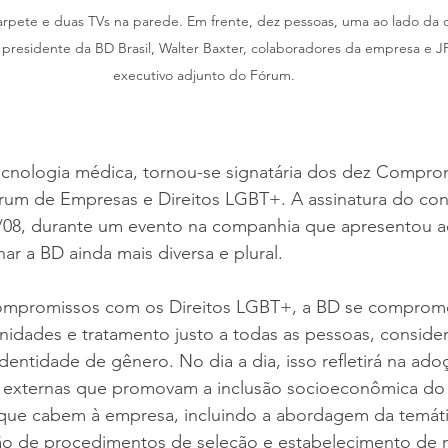
carpete e duas TVs na parede. Em frente, dez pessoas, uma ao lado da o
o presidente da BD Brasil, Walter Baxter, colaboradores da empresa e JP
executivo adjunto do Fórum.
cnologia médica, tornou-se signatária dos dez Compro
rum de Empresas e Direitos LGBT+. A assinatura do con
/08, durante um evento na companhia que apresentou a
ar a BD ainda mais diversa e plural.
ompromissos com os Direitos LGBT+, a BD se comprome
nidades e tratamento justo a todas as pessoas, conside
identidade de gênero. No dia a dia, isso refletirá na ado
s e externas que promovam a inclusão socioeconômica d
 que cabem à empresa, incluindo a abordagem da temátic
isão de procedimentos de seleção e estabelecimento de 