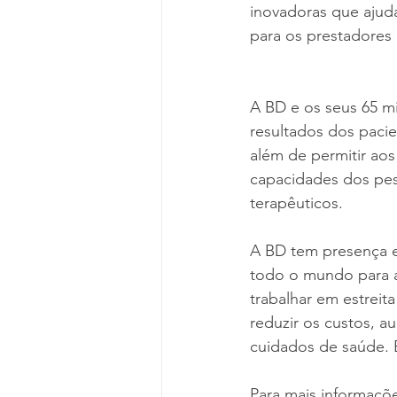
inovadoras que ajuda
para os prestadores
A BD e os seus 65 m
resultados dos pacie
além de permitir aos
capacidades dos pes
terapêuticos.
A BD tem presença e
todo o mundo para a
trabalhar em estreit
reduzir os custos, a
cuidados de saúde. E
Para mais informaçõe