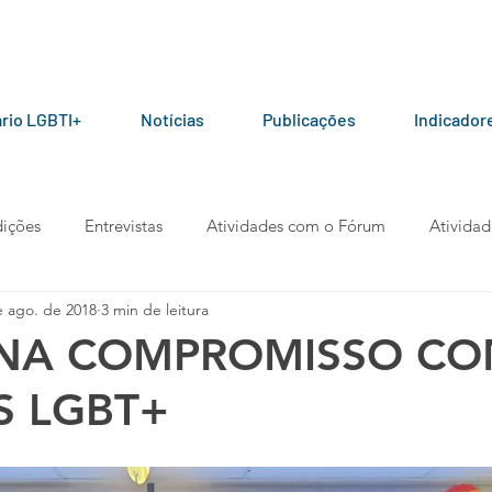
rio LGBTI+
Notícias
Publicações
Indicador
ições
Entrevistas
Atividades com o Fórum
Atividad
e ago. de 2018
3 min de leitura
ceiros do Fórum
Manuais e Cartilhas
Pesquisas
Arti
INA COMPROMISSO CO
S LGBT+
berta
Manifesto
Podcast