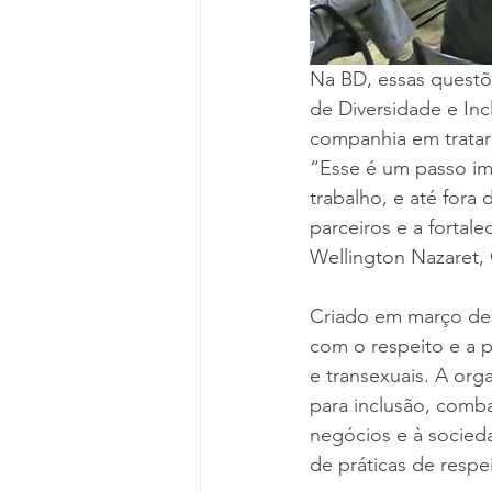
Na BD, essas questõ
de Diversidade e Inc
companhia em tratar 
“Esse é um passo im
trabalho, e até fora 
parceiros e a fortal
Wellington Nazaret,
Criado em março de
com o respeito e a p
e transexuais. A org
para inclusão, comba
negócios e à socieda
de práticas de respe