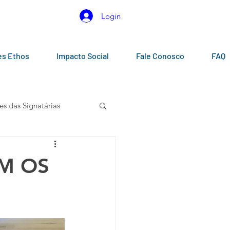
Login
es Ethos
Impacto Social
Fale Conosco
FAQ
es das Signatárias
gos
Calendários
M OS