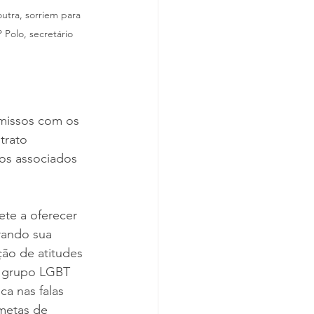
utra, sorriem para 
 Polo, secretário 
missos com os 
trato 
os associados 
te a oferecer 
rando sua 
ção de atitudes 
o grupo LGBT 
a nas falas 
metas de 