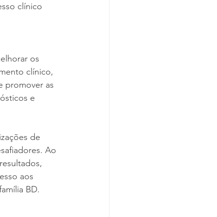
sso clínico 
elhorar os 
mento clínico, 
 e promover as 
ósticos e 
izações de 
safiadores. Ao 
resultados, 
cesso aos 
amília BD.