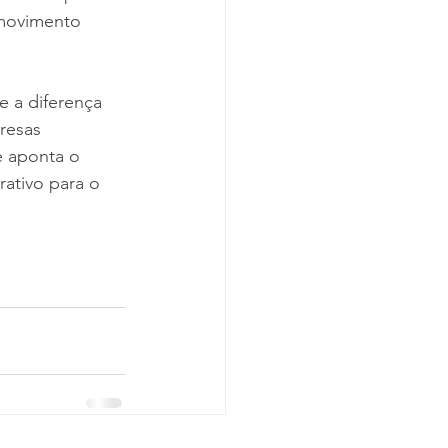
 movimento 
 a diferença 
resas 
 e aponta o 
ativo para o 