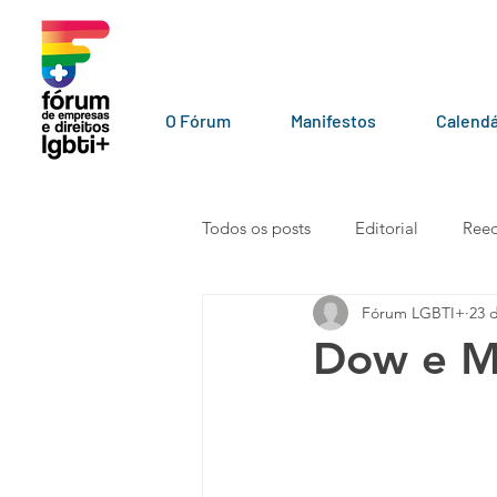
O Fórum
Manifestos
Calendá
Todos os posts
Editorial
Reed
Fórum LGBTI+
23 
LGBT+ pelo mundo
Por par
Dow e Mu
Vídeos
101010
Carta a