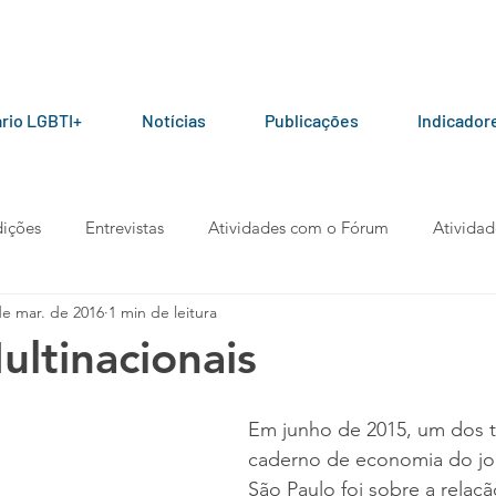
rio LGBTI+
Notícias
Publicações
Indicador
ições
Entrevistas
Atividades com o Fórum
Atividad
de mar. de 2016
1 min de leitura
ceiros do Fórum
Manuais e Cartilhas
Pesquisas
Arti
ltinacionais
berta
Manifesto
Podcast
Em junho de 2015, um dos 
caderno de economia do jor
São Paulo foi sobre a relaç