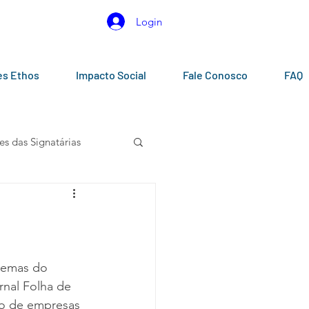
Login
es Ethos
Impacto Social
Fale Conosco
FAQ
es das Signatárias
gos
Calendários
temas do 
nal Folha de 
ão de empresas 